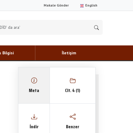
Makale Gönder
English
 Bilgisi
İletişim
Meta
Clt. 4 (1)
İndir
Benzer