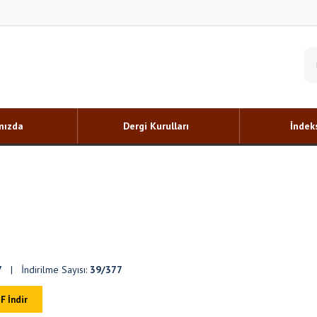
mızda
Dergi Kurulları
İndeks
7
| İndirilme Sayısı:
39/377
F İndir