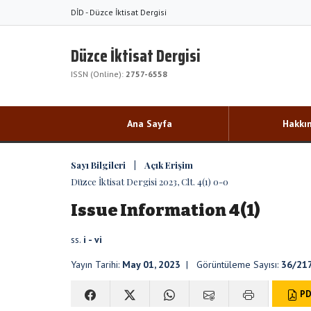
DİD - Düzce İktisat Dergisi
Düzce İktisat Dergisi
ISSN (Online):
2757-6558
Ana Sayfa
Hakkı
Sayı Bilgileri | Açık Erişim
Düzce İktisat Dergisi 2023, Clt. 4(1) 0-0
Issue Information 4(1)
ss.
i - vi
Yayın Tarihi:
May 01, 2023
| Görüntüleme Sayısı:
36/21
PD