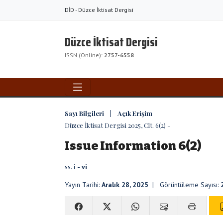
DİD - Düzce İktisat Dergisi
Düzce İktisat Dergisi
ISSN (Online):
2757-6558
Sayı Bilgileri | Açık Erişim
Düzce İktisat Dergisi 2025, Clt. 6(2) -
Issue Information 6(2)
ss.
i - vi
Yayın Tarihi:
Aralık 28, 2025
| Görüntüleme Sayısı: