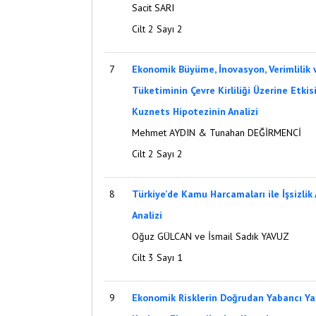
Sacit SARI
Cilt 2 Sayı 2
7
Ekonomik Büyüme, İnovasyon, Verimlilik v
Tüketiminin Çevre Kirliliği Üzerine Etkisi
Kuznets Hipotezinin Analizi
Mehmet AYDIN & Tunahan DEĞİRMENCİ
Cilt 2 Sayı 2
8
Türkiye’de Kamu Harcamaları ile İşsizlik 
Analizi
Oğuz GÜLCAN ve İsmail Sadık YAVUZ
Cilt 3 Sayı 1
9
Ekonomik Risklerin Doğrudan Yabancı Yat