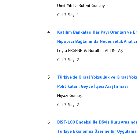
Ümit Yıldız, Bülent Günsoy
Cilt 2 Sayı 1
4
Katılım Bankaları Kâr Payı Oranları ve Enf
Hipotezi Bağlamında Nedensellik Analizi
Leyla ERGENE & Nurullah ALTINTAŞ
Cilt 2 Sayı 2
5
Türkiye’de Kırsal Yoksulluk ve Kırsal Yo
Politikaları: Geyve İlçesi Araştırması
Niyazi Gümüş
Cilt 2 Sayı 2
6
BİST-100 Endeksi İle Döviz Kuru Arasındak
Türkiye Ekonomisi Üzerine Bir Uygulama