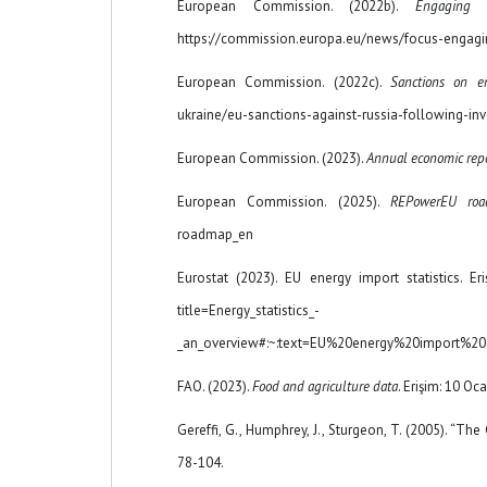
European Commission. (2022b).
Engaging 
https://commission.europa.eu/news/focus-engagi
European Commission. (2022c).
Sanctions on en
ukraine/eu-sanctions-against-russia-following-in
European Commission. (2023).
Annual economic rep
European Commission. (2025).
REPowerEU roa
roadmap_en
Eurostat (2023). EU energy import statistics. Er
title=Energy_statistics_-
_an_overview#:~:text=EU%20energy%20import%
FAO. (2023).
Food and agriculture data
. Erişim: 10 O
Gereffi, G., Humphrey, J., Sturgeon, T. (2005). “T
78-104.