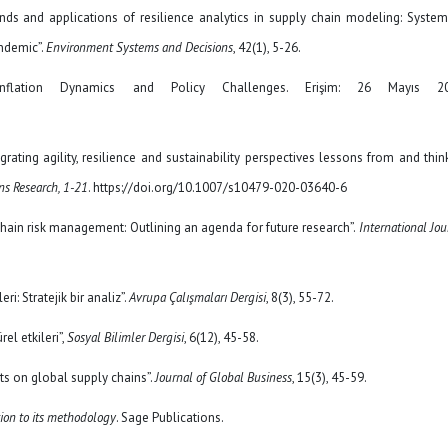
Trends and applications of resilience analytics in supply chain modeling: System
andemic”.
Environment Systems and Decisions
, 42(1), 5-26.
nflation Dynamics and Policy Challenges. Erişim: 26 Mayıs 20
grating agility, resilience and sustainability perspectives lessons from and thin
ns Research, 1-21
. https://doi.org/10.1007/s10479-020-03640-6
ly chain risk management: Outlining an agenda for future research”.
International Jou
ri: Stratejik bir analiz”.
Avrupa Çalışmaları Dergisi
, 8(3), 55-72.
el etkileri”,
Sosyal Bilimler Dergisi
, 6(12), 45-58.
cts on global supply chains”.
Journal of Global Business
, 15(3), 45-59.
tion to its methodology
. Sage Publications.