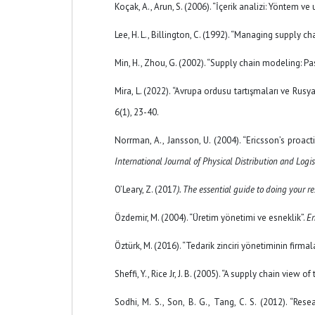
Koçak, A., Arun, S. (2006). “İçerik analizi: Yöntem v
Lee, H. L., Billington, C. (1992). “Managing supply ch
Min, H., Zhou, G. (2002). “Supply chain modeling: Pas
Mira, L. (2022). “Avrupa ordusu tartışmaları ve Rusy
6(1), 23-40.
Norrman, A., Jansson, U. (2004). “Ericsson’s proa
International Journal of Physical Distribution and Log
O’Leary, Z. (2017
). The essential guide to doing your re
Özdemir, M. (2004). “Üretim yönetimi ve esneklik”.
En
Öztürk, M. (2016). “Tedarik zinciri yönetiminin firmal
Sheffi, Y., Rice Jr, J. B. (2005). “A supply chain view of
Sodhi, M. S., Son, B. G., Tang, C. S. (2012). “Re