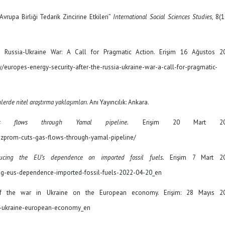
Avrupa Birliği Tedarik Zincirine Etkileri”
International Social Sciences Studies,
8(1
he Russia-Ukraine War: A Call for Pragmatic Action. Erişim 16 Ağustos 2
ity/europes-energy-security-after-the-russia-ukraine-war-a-call-for-pragmatic-
mlerde nitel araştırma yaklaşımları
. Anı Yayıncılık: Ankara.
 flows through Yamal pipeline.
Erişim 20 Mart 202
azprom-cuts-gas-flows-through-yamal-pipeline/
ucing the EU’s dependence on imported fossil fuels.
Erişim 7 Mart 20
ng-eus-dependence-imported-fossil-fuels-2022-04-20_en
f the war in Ukraine on the European economy. Erişim: 28 Mayıs 20
ar-ukraine-european-economy_en