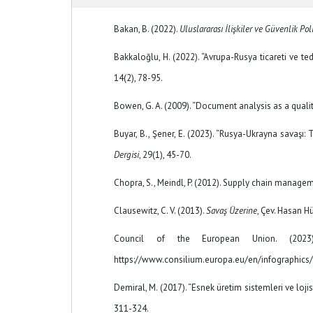
Bakan, B. (2022).
Uluslararası İlişkiler ve Güvenlik Poli
Bakkaloğlu, H. (2022). “Avrupa-Rusya ticareti ve ted
14(2), 78-95.
Bowen, G. A. (2009). “Document analysis as a quali
Buyar, B., Şener, E. (2023). “Rusya-Ukrayna savaşı: 
Dergisi
, 29(1), 45-70.
Chopra, S., Meindl, P. (2012). Supply chain manage
Clausewitz, C. V. (2013).
Savaş Üzerine
, Çev. Hasan Hü
Council of the European Union. (202
https://www.consilium.europa.eu/en/infographic
Demiral, M. (2017). “Esnek üretim sistemleri ve lojisti
311-324.