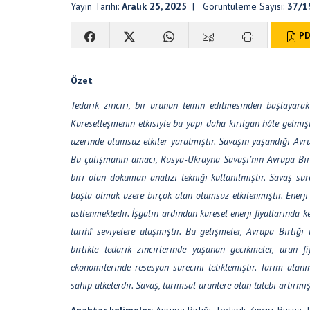
Yayın Tarihi:
Aralık 25, 2025
| Görüntüleme Sayısı:
37/1
PD
Özet
Tedarik zinciri, bir ürünün temin edilmesinden başlayarak
Küreselleşmenin etkisiyle bu yapı daha kırılgan hâle gelmişt
üzerinde olumsuz etkiler yaratmıştır. Savaşın yaşandığı Avr
Bu çalışmanın amacı, Rusya-Ukrayna Savaşı’nın Avrupa Birliğ
biri olan doküman analizi tekniği kullanılmıştır. Savaş süre
başta olmak üzere birçok alan olumsuz etkilenmiştir. Enerji 
üstlenmektedir. İşgalin ardından küresel enerji fiyatlarında k
tarihî seviyelere ulaşmıştır. Bu gelişmeler, Avrupa Birliğ
birlikte tedarik zincirlerinde yaşanan gecikmeler, ürü
ekonomilerinde resesyon sürecini tetiklemiştir. Tarım ala
sahip ülkelerdir. Savaş, tarımsal ürünlere olan talebi artırmı