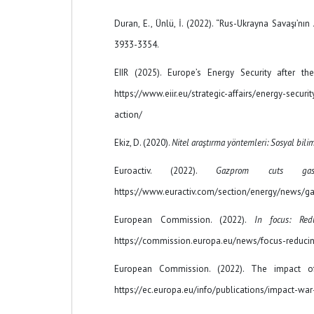
Duran, E., Ünlü, İ. (2022). “Rus-Ukrayna Savaşı’nın 
3933-3354.
EIIR (2025). Europe’s Energy Security after t
https://www.eiir.eu/strategic-affairs/energy-secur
action/
Ekiz, D. (2020).
Nitel araştırma yöntemleri: Sosyal bili
Euroactiv. (2022).
Gazprom cuts gas
https://www.euractiv.com/section/energy/news/g
European Commission. (2022).
In focus: Red
https://commission.europa.eu/news/focus-reduci
European Commission. (2022). The impact o
https://ec.europa.eu/info/publications/impact-w