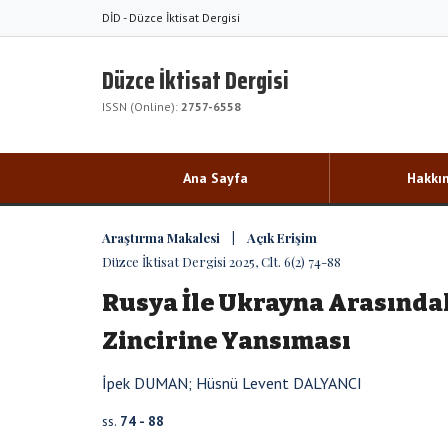
DİD - Düzce İktisat Dergisi
Düzce İktisat Dergisi
ISSN (Online):
2757-6558
Ana Sayfa
Hakkı
Araştırma Makalesi | Açık Erişim
Düzce İktisat Dergisi 2025, Clt. 6(2) 74-88
Rusya İle Ukrayna Arasındak
Zincirine Yansıması
İpek DUMAN; Hüsnü Levent DALYANCI
ss.
74 - 88