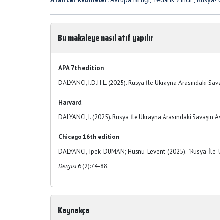
Anahtar kelimeler:
Avrupa Birliği, Tedarik Zinciri, Rusya-
Bu makaleye nasıl atıf yapılır
APA 7th edition
DALYANCI, I.D.H.L. (2025). Rusya İle Ukrayna Arasındaki Sava
Harvard
DALYANCI, I. (2025). Rusya İle Ukrayna Arasındaki Savaşın Av
Chicago 16th edition
DALYANCI, Ipek DUMAN; Husnu Levent (2025). "Rusya İle Uk
Dergisi
6 (2):74-88.
Kaynakça