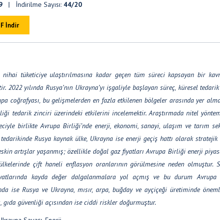
9
| İndirilme Sayısı:
44/20
F İndir
 nihai tüketiciye ulaştırılmasına kadar geçen tüm süreci kapsayan bir kav
ir. 2022 yılında Rusya’nın Ukrayna’yı işgaliyle başlayan süreç, küresel tedarik
upa coğrafyası, bu gelişmelerden en fazla etkilenen bölgeler arasında yer alma
i tedarik zinciri üzerindeki etkilerini incelemektir. Araştırmada nitel yönte
ciyle birlikte Avrupa Birliği’nde enerji, ekonomi, sanayi, ulaşım ve tarım sek
tedarikinde Rusya kaynak ülke, Ukrayna ise enerji geçiş hattı olarak stratejik 
eskin artışlar yaşanmış; özellikle doğal gaz fiyatları Avrupa Birliği enerji piya
i ülkelerinde çift haneli enflasyon oranlarının görülmesine neden olmuştur. 
n fiyatlarında kayda değer dalgalanmalara yol açmış ve bu durum Avrupa B
nında ise Rusya ve Ukrayna, mısır, arpa, buğday ve ayçiçeği üretiminde önem
ş, gıda güvenliği açısından ise ciddi riskler doğurmuştur.