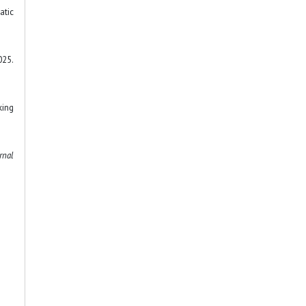
atic
25.
king
rnal