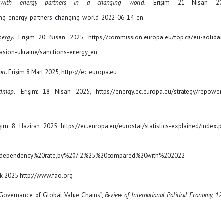
with energy partners in a changing world.
Erişim 21 Nisan 20
ng-energy-partners-changing-world-2022-06-14_en
ergy.
Erişim 20 Nisan 2025, https://commission.europa.eu/topics/eu-solidar
vasion-ukraine/sanctions-energy_en
ort
. Erişim 8 Mart 2025, https://ec.europa.eu
dmap.
Erişim: 18 Nisan 2025, https://energy.ec.europa.eu/strategy/repowe
işim 8 Haziran 2025 https://ec.europa.eu/eurostat/statistics-explained/index.
20dependency%20rate,by%207.2%25%20compared%20with%202022.
cak 2025 http://www.fao.org
he Governance of Global Value Chains”,
Review of International Political Economy, 1