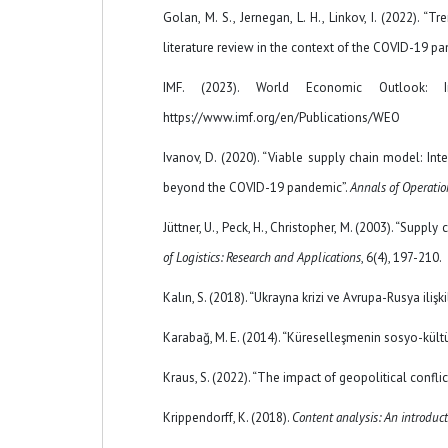
Golan, M. S., Jernegan, L. H., Linkov, I. (2022). “
literature review in the context of the COVID-19 p
IMF. (2023). World Economic Outlook: I
https://www.imf.org/en/Publications/WEO
Ivanov, D. (2020). “Viable supply chain model: Inte
beyond the COVID-19 pandemic”.
Annals of Operatio
Jüttner, U., Peck, H., Christopher, M. (2003). “Supp
of Logistics: Research and Applications
, 6(4), 197-210.
Kalın, S. (2018). “Ukrayna krizi ve Avrupa-Rusya ilişkile
Karabağ, M. E. (2014). “Küreselleşmenin sosyo-kültür
Kraus, S. (2022). “The impact of geopolitical confli
Krippendorff, K. (2018).
Content analysis: An introduc