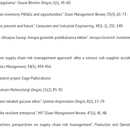
e uygulama”.
Sosyal Bilimler Dergisi
, 2(1), 45-60.
ain inventory: Pitfalls and opportunities”.
Sloan Management Review
, 33(3), 65-73.
t, present and future”.
Computers and Industrial Engineering,
43(1-2), 231-249.
a-Ukrayna Savaşı: Avrupa güvenlik politikalarına etkiler”.
Avrupa Güvenlik İnceleme
ctive supply chain risk management approach after a serious sub-supplier accide
istics Management
, 34(5), 434-456.
search project
. Sage Publications
düstri Mühendisliği Dergisi
, 15(2), 85-92.
arın rekabet gücüne etkisi”.
İşletme Araştırmaları Dergisi
, 8(1), 15-29.
 the resilient enterprise”.
MIT Sloan Management Review
, 47(1), 41-48.
searchers perspectives on supply chain risk management”.
Production and Operat