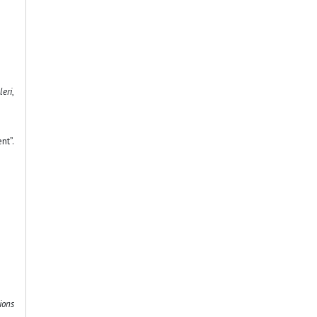
leri
,
nt”.
ions