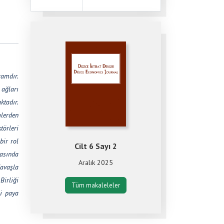
ramdır.
 ağları
ktadır.
mlerden
törleri
bir rol
Cilt 6 Sayı 2
sasında
Aralık 2025
Savaşla
irliği
Tüm makaleleler
li paya