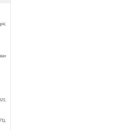
gisi
,
ları
25,
71),