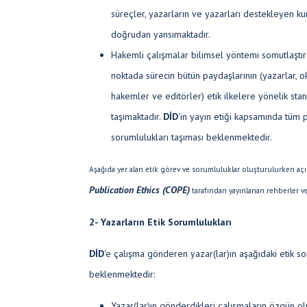
süreçler, yazarların ve yazarları destekleyen kur
doğrudan yansımaktadır.
Hakemli çalışmalar bilimsel yöntemi somutlaştır
noktada sürecin bütün paydaşlarının (yazarlar, ok
hakemler ve editörler) etik ilkelere yönelik st
taşımaktadır.
DİD
'in yayın etiği kapsamında tüm 
sorumlulukları taşıması beklenmektedir.
Aşağıda yer alan etik görev ve sorumluluklar oluşturulurken açı
Publication Ethics (COPE)
tarafından yayınlanan rehberler ve 
2- Yazarların Etik Sorumlulukları
DİD
'e çalışma gönderen yazar(lar)ın aşağıdaki etik s
beklenmektedir:
Yazar(lar)ın gönderdikleri çalışmaların özgün ol