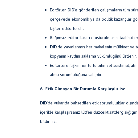
Editörler,
DİD
'e gönderilen çalışmaların tüm sü
çerçevede ekonomik ya da politik kazançlar göz
kişiler editörlerdir.
Bağımsız editör kararı oluşturulmasını taahhüt e
DİD
'de yayınlanmış her makalenin mülkiyet ve te
kopyanın kaydını saklama yükümlüğünü üstlenir.
Editörlere ilişkin her türlü bilimsel suistimal, atıf
alma sorumluluğuna sahiptir.
6- Etik Olmayan Bir Durumla Karşılaşılır ise;
DİD
'de yukarıda bahsedilen etik sorumluluklar dışınd
içerikle karşılaşırsanız lütfen duzceiktisatdergisi@g
bildiriniz.