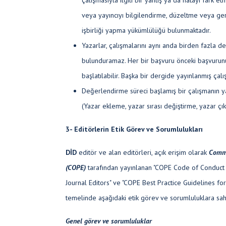
çalışmasıyla ilgili bir yanlış ya da hatayı fark 
veya yayıncıyı bilgilendirme, düzeltme veya ge
işbirliği yapma yükümlülüğü bulunmaktadır.
Yazarlar, çalışmalarını aynı anda birden fazla d
bulunduramaz. Her bir başvuru önceki başvurun
başlatılabilir. Başka bir dergide yayınlanmış ça
Değerlendirme süreci başlamış bir çalışmanın ya
(Yazar ekleme, yazar sırası değiştirme, yazar çık
3- Editörlerin Etik Görev ve Sorumlulukları
DİD
editör ve alan editörleri, açık erişim olarak
Commi
(COPE)
tarafından yayınlanan "COPE Code of Conduct 
Journal Editors" ve "COPE Best Practice Guidelines for
temelinde aşağıdaki etik görev ve sorumluluklara sahi
Genel görev ve sorumluluklar